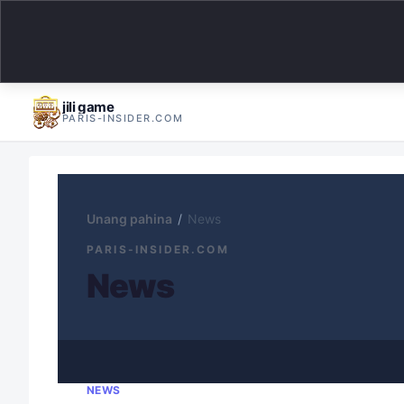
jili game
PARIS-INSIDER.COM
Unang pahina
/
News
PARIS-INSIDER.COM
News
NEWS