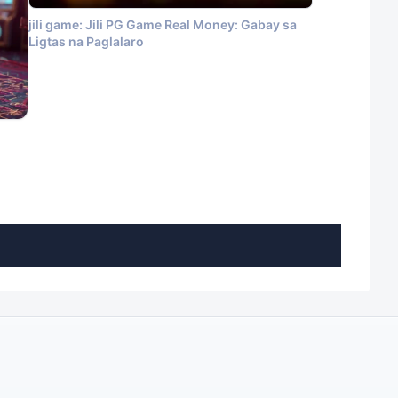
jili game: Jili PG Game Real Money: Gabay sa
Ligtas na Paglalaro