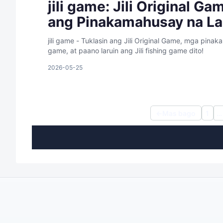
jili game: Jili Original G
ang Pinakamahusay na La
jili game - Tuklasin ang Jili Original Game, mga pinaka
game, at paano laruin ang Jili fishing game dito!
2026-05-25
←
Mas bago
1
…