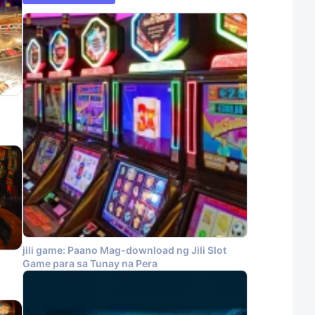
jili game: Paano Mag-download ng Jili Slot
Game para sa Tunay na Pera