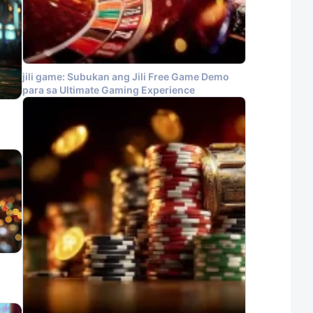
jili game: Subukan ang Jili Free Game Demo
para sa Ultimate Gaming Experience