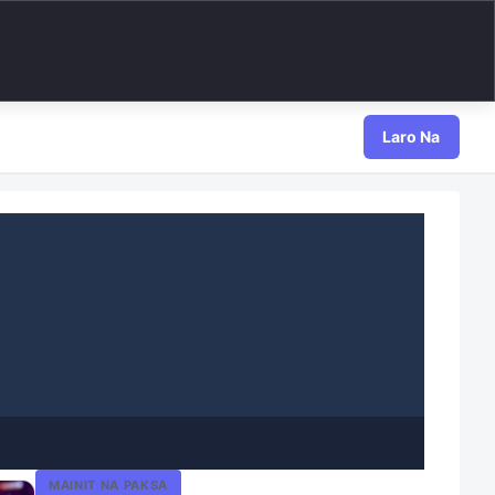
Laro Na
MAINIT NA PAKSA