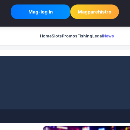
Mag-log In
Magparehistro
Home
Slots
Promos
Fishing
Legal
News