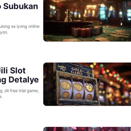
o Subukan
long sa iyong online
ayon.
li Slot
ng Detalye
Jili free trial game,
e.