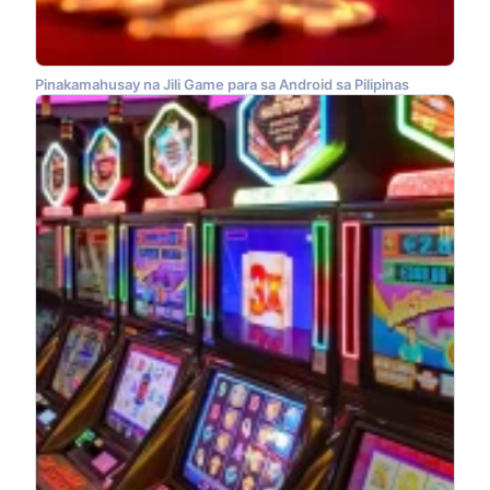
Pinakamahusay na Jili Game para sa Android sa Pilipinas